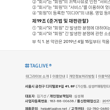
② "회사"는 "회원"의 귀책사유로 인한 "서비
③ "회사"는 "회원"이 "서비스"를 이용하여
④ "회원"이 등록한 "미디어"의 내용, 영업 
제19조 (준거법 및 재판관할)
① "회사"와 "회원" 간 발생한 분쟁에 대하
② "회사"와 "회원" 간 발생한 분쟁에 관한
부 칙 1. 본 약관은 2019년 4월 15일부터 적
®
태그라이브 소개
|
이용안내
|
개인정보처리방침
|
이용약
서울시 금천구 디지털로9길 41, 8F
(가산동, 삼성IT해링턴타
대표자
: 김기선 /
개인정보책임자
: 심성해
사업자등록번호
: 183-88-00638 /
통신판매업신고
:
201
제품문의
:
help@taglive.net
/
고객센터
:
02-780-0680